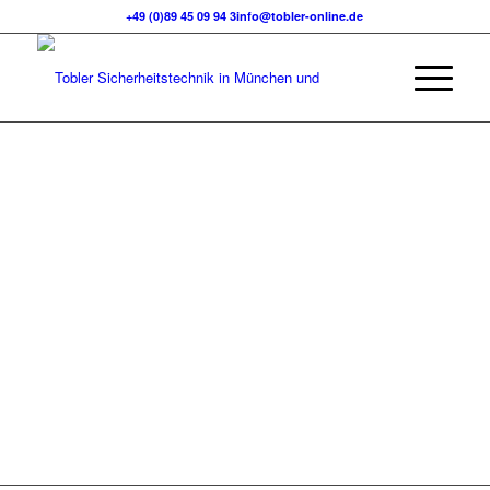
+49 (0)89 45 09 94 3
info@tobler-online.de
RUNDUM-
SERVICE
Unser Komplett-
Angebot für Sie!