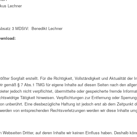
rkus Lechner
0 Absatz 3 MDStV: Benedikt Lechner
ownload:
ößter Sorgfalt erstellt. Für die Richtigkeit, Vollständigkeit und Aktualität der
ir gemäß § 7 Abs.1 TMG für eigene Inhalte auf diesen Seiten nach den allg
ieter jedoch nicht verpflichtet, übermittelte oder gespeicherte fremde Infor
chtswidrige Tätigkeit hinweisen. Verpflichtungen zur Entfernung oder Sperrun
on unberührt. Eine diesbezügliche Haftung ist jedoch erst ab dem Zeitpunkt d
werden von entsprechenden Rechtsverletzungen werden wir diese Inhalte um
 Webseiten Dritter, auf deren Inhalte wir keinen Einfluss haben. Deshalb kön