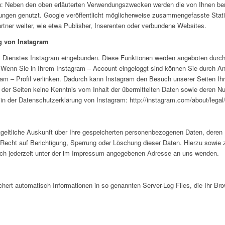
n: Neben den oben erläuterten Verwendungszwecken werden die von Ihnen ber
gen genutzt. Google veröffentlicht möglicherweise zusammengefasste Statist
rtner weiter, wie etwa Publisher, Inserenten oder verbundene Websites.
g von Instagram
s Dienstes Instagram eingebunden. Diese Funktionen werden angeboten durch 
 Wenn Sie in Ihrem Instagram – Account eingeloggt sind können Sie durch An
gram – Profil verlinken. Dadurch kann Instagram den Besuch unserer Seiten I
r der Seiten keine Kenntnis vom Inhalt der übermittelten Daten sowie deren N
 in der Datenschutzerklärung von Instagram: http://instagram.com/about/legal
tgeltliche Auskunft über Ihre gespeicherten personenbezogenen Daten, dere
 Recht auf Berichtigung, Sperrung oder Löschung dieser Daten. Hierzu sowi
ch jederzeit unter der im Impressum angegebenen Adresse an uns wenden.
chert automatisch Informationen in so genannten Server-Log Files, die Ihr Br