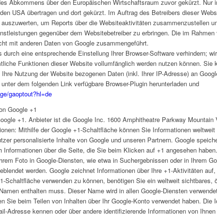
des Abkommens über den Europäischen Wirtschaftsraum zuvor gekürzt. Nur in
den USA übertragen und dort gekürzt. Im Auftrag des Betreibers dieser Websi
 auszuwerten, um Reports über die Websiteaktivitäten zusammenzustellen u
enstleistungen gegenüber dem Websitebetreiber zu erbringen. Die im Rahmen
nicht mit anderen Daten von Google zusammengeführt.
 durch eine entsprechende Einstellung Ihrer Browser-Software verhindern; wir
mtliche Funktionen dieser Website vollumfänglich werden nutzen können. Sie 
 Ihre Nutzung der Website bezogenen Daten (inkl. Ihrer IP-Adresse) an Googl
 unter dem folgenden Link verfügbare Browser-Plugin herunterladen und
age/gaoptout?hl=de
von Google +1
oogle +1. Anbieter ist die Google Inc. 1600 Amphitheatre Parkway Mountain
nen: Mithilfe der Google +1-Schaltfläche können Sie Informationen weltweit v
tzer personalisierte Inhalte von Google und unseren Partnern. Google speiche
h Informationen über die Seite, die Sie beim Klicken auf +1 angesehen haben
em Foto in Google-Diensten, wie etwa in Suchergebnissen oder in Ihrem Goog
eblendet werden. Google zeichnet Informationen über Ihre +1-Aktivitäten auf,
-Schaltfläche verwenden zu können, benötigen Sie ein weltweit sichtbares, öf
n Namen enthalten muss. Dieser Name wird in allen Google-Diensten verwende
 Sie beim Teilen von Inhalten über Ihr Google-Konto verwendet haben. Die Ide
il-Adresse kennen oder über andere identifizierende Informationen von Ihnen