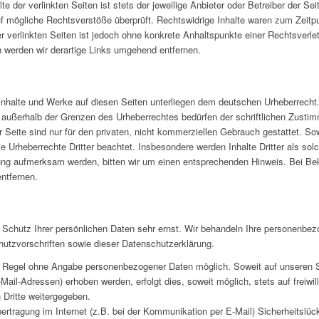
 der verlinkten Seiten ist stets der jeweilige Anbieter oder Betreiber der Seit
f mögliche Rechtsverstöße überprüft. Rechtswidrige Inhalte waren zum Zeitpu
er verlinkten Seiten ist jedoch ohne konkrete Anhaltspunkte einer Rechtsverle
werden wir derartige Links umgehend entfernen.
n Inhalte und Werke auf diesen Seiten unterliegen dem deutschen Urheberrecht. 
g außerhalb der Grenzen des Urheberrechtes bedürfen der schriftlichen Zusti
Seite sind nur für den privaten, nicht kommerziellen Gebrauch gestattet. Sowe
ie Urheberrechte Dritter beachtet. Insbesondere werden Inhalte Dritter als so
zung aufmerksam werden, bitten wir um einen entsprechenden Hinweis. Bei B
ntfernen.
 Schutz Ihrer persönlichen Daten sehr ernst. Wir behandeln Ihre personenbez
utzvorschriften sowie dieser Datenschutzerklärung.
er Regel ohne Angabe personenbezogener Daten möglich. Soweit auf unseren
Mail-Adressen) erhoben werden, erfolgt dies, soweit möglich, stets auf freiwi
 Dritte weitergegeben.
ertragung im Internet (z.B. bei der Kommunikation per E-Mail) Sicherheitslü