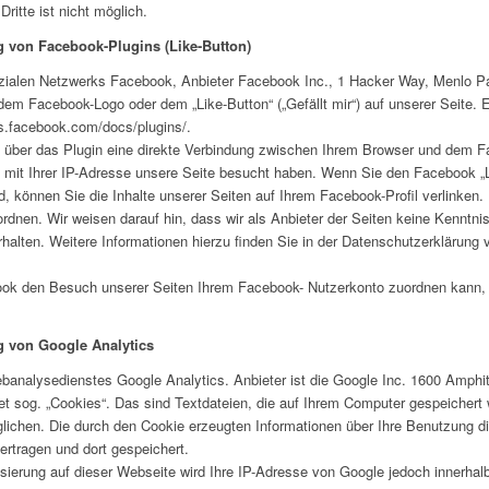
ritte ist nicht möglich.
g von Facebook-Plugins (Like-Button)
zialen Netzwerks Facebook, Anbieter Facebook Inc., 1 Hacker Way, Menlo Park
em Facebook-Logo oder dem „Like-Button“ („Gefällt mir“) auf unserer Seite. 
ers.facebook.com/docs/plugins/.
 über das Plugin eine direkte Verbindung zwischen Ihrem Browser und dem F
ie mit Ihrer IP-Adresse unsere Seite besucht haben. Wenn Sie den Facebook „L
, können Sie die Inhalte unserer Seiten auf Ihrem Facebook-Profil verlink
dnen. Wir weisen darauf hin, dass wir als Anbieter der Seiten keine Kenntnis
alten. Weitere Informationen hierzu finden Sie in der Datenschutzerklärung
k den Besuch unserer Seiten Ihrem Facebook- Nutzerkonto zuordnen kann, l
g von Google Analytics
banalysedienstes Google Analytics. Anbieter ist die Google Inc. 1600 Amph
 sog. „Cookies“. Das sind Textdateien, die auf Ihrem Computer gespeichert 
ichen. Die durch den Cookie erzeugten Informationen über Ihre Benutzung di
rtragen und dort gespeichert.
isierung auf dieser Webseite wird Ihre IP-Adresse von Google jedoch innerhal